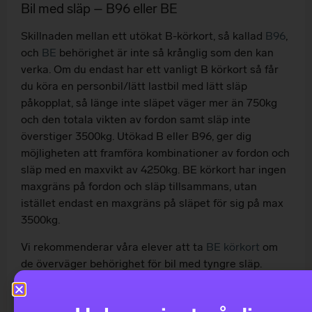
Bil med släp – B96 eller BE
Skillnaden mellan ett utökat B-körkort, så kallad
B96
,
och
BE
behörighet är inte så krånglig som den kan
verka. Om du endast har ett vanligt B körkort så får
du köra en personbil/lätt lastbil med lätt släp
påkopplat, så länge inte släpet väger mer än 750kg
och den totala vikten av fordon samt släp inte
överstiger 3500kg. Utökad B eller B96, ger dig
möjligheten att framföra kombinationer av fordon och
släp med en maxvikt av 4250kg. BE körkort har ingen
maxgräns på fordon och släp tillsammans, utan
istället endast en maxgräns på släpet för sig på max
3500kg.
Vi rekommenderar våra elever att ta
BE körkort
om
de överväger behörighet för bil med tyngre släp.
BE körkort är inte obegränsat